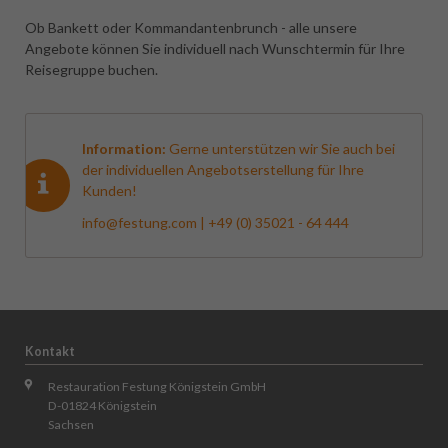
Ob Bankett oder Kommandantenbrunch - alle unsere
Angebote können Sie individuell nach Wunschtermin für Ihre
Reisegruppe buchen.
Information:
Gerne unterstützen wir Sie auch bei
der individuellen Angebotserstellung für Ihre
Kunden!
info@festung.com
| +49 (0) 35021 - 64 444
Kontakt
Restauration Festung Königstein GmbH
D-01824 Königstein
Sachsen