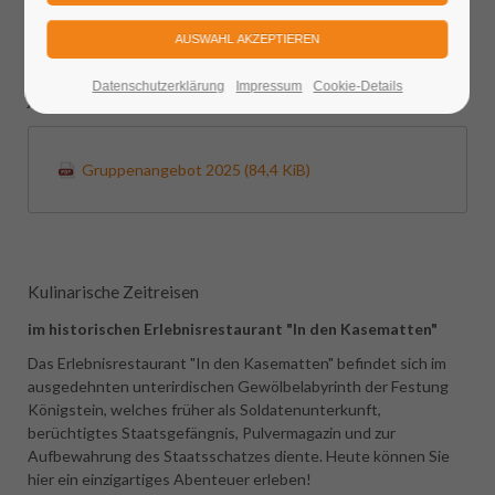
historischen Ambiente, eine geschichtliche Festungsführung
oder ein Bummel über den Weihnachtsmarkt.
Der Besuch dieses einzigartigen Freilichtmuseums lohnt sich zu
Datenschutzerklärung
Impressum
Cookie-Details
jeder Jahres- sowie Tageszeit!
Gruppenangebot 2025
(84,4 KiB)
Kulinarische Zeitreisen
im historischen Erlebnisrestaurant "In den Kasematten"
Das Erlebnisrestaurant "In den Kasematten" befindet sich im
ausgedehnten unterirdischen Gewölbelabyrinth der Festung
Königstein, welches früher als Soldatenunterkunft,
berüchtigtes Staatsgefängnis, Pulvermagazin und zur
Aufbewahrung des Staatsschatzes diente. Heute können Sie
hier ein einzigartiges Abenteuer erleben!