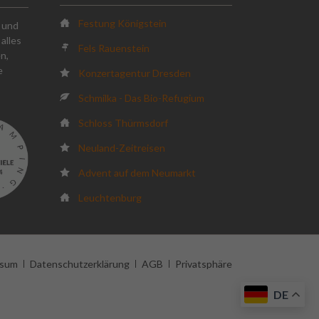
Festung Königstein
k und
alles
Fels Rauenstein
n,
e
Konzertagentur Dresden
Schmilka - Das Bio-Refugium
Schloss Thürmsdorf
Neuland-Zeitreisen
Advent auf dem Neumarkt
Leuchtenburg
ssum
Datenschutzerklärung
AGB
Privatsphäre
DE