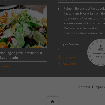
Folgen Sie uns bei Faceboo
Instagram. Hier erfahren Sie 
über unsere Veranstaltunge
können einen Blick hinter di
Kulissen werfen und an
Gewinnspielen teilnehmen.
Folgen Sie uns
auf:
enaufgangsfrühstück auf
Instagram
Rauenstein
Facebook
Sonnenaufgangsfrühstück
rlesen …
auf
dem
Rauenstein
Navigation
Kontakt
Impre
überspringen