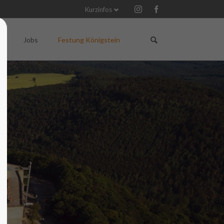
Kurzinfos
Navigation
Navigation
überspringen
überspringen
Q
Jobs
Festung Königstein
Gutscheine für Veranstaltungen