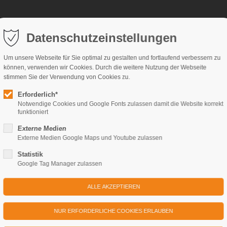
Datenschutzeinstellungen
Weihnachtsangebote
Veranstaltungen
Kontakt
FA
Um unsere Webseite für Sie optimal zu gestalten und fortlaufend verbessern zu
onomie
Ausflüge & Feste feiern
können, verwenden wir Cookies. Durch die weitere Nutzung der Webseite
stimmen Sie der Verwendung von Cookies zu.
erskasino
Reise- & Busgruppen
Erforderlich*
atten
Firmenfeier
Notwendige Cookies und Google Fonts zulassen damit die Website korrekt
funktioniert
usketier
Hochzeit & Familienfeiern
eons Küche
Externe Medien
Externe Medien Google Maps und Youtube zulassen
ngsbäckerei
Statistik
Google Tag Manager zulassen