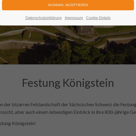
Datenschutzerklärung
Impressum
Cookie-Details
Festung Königstein
en der bizarren Felslandschaft der Sächsischen Schweiz die Festun
ernsicht, aber auch einem lebendigen Einblick in ihre 800-jährige G
estung Königstein!