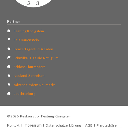
Partner
Festung Königstein
Fels Rauenstein
Konzertagentur Dresden
Schmilka - Das Bio-Refugium
Schloss Thürmsdorf
Neuland-Zeitreisen
Advent auf dem Neumarkt
Leuchtenburg
© 2026. Restauration Festung Königstein
Navigation
Kontakt
Impressum
Datenschutzerklärung
AGB
Privatsphäre