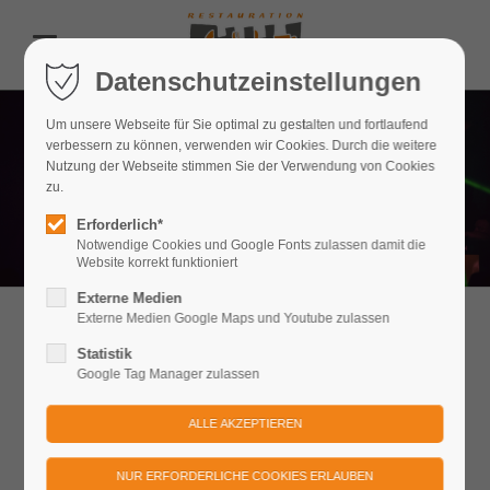
Datenschutzeinstellungen
Um unsere Webseite für Sie optimal zu gestalten und fortlaufend
verbessern zu können, verwenden wir Cookies. Durch die weitere
Nutzung der Webseite stimmen Sie der Verwendung von Cookies
zu.
Erforderlich*
Notwendige Cookies und Google Fonts zulassen damit die
Website korrekt funktioniert
Externe Medien
Externe Medien Google Maps und Youtube zulassen
Konzerte und Partys
Statistik
Google Tag Manager zulassen
Das einzigartige Zusammenspiel von moderner Musik und
historischem Ambiente ist es wohl, welches die
Konzertbesucher auf der Festung Königstein so fasziniert. Bei
Livemusik unter freiem Himmel in luftigen Höhen über der Elbe