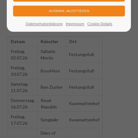
wird getanzt, gefeiert und gerockt bis das Elbtal wackelt.
Rocken Sie mit!
Termine 2026
Datenschutzerklärung
Impressum
Cookie-Details
Datum
Künstler
Ort
Freitag,
Saltatio
Festungsfuß
03.07.26
Mortis
Freitag,
BossHoss
Festungsfuß
10.07.26
Samstag,
Ben Zucker
Festungsfuß
11.07.26
Donnerstag,
Royal
Kasemattenhof
16.07.26
Republic
Freitag,
Songleikr
Kasemattenhof
17.07.26
Diary of