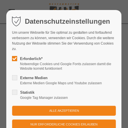
Datenschutzeinstellungen
Um unsere Webseite für Sie optimal zu gestalten und fortlaufend
FAQ - Häufige Fragen
verbessern zu können, verwenden wir Cookies. Durch die weitere
Nutzung der Webseite stimmen Sie der Verwendung von Cookies
Restauration Festung Königstein GmbH
zu.
Erforderlich*
Notwendige Cookies und Google Fonts zulassen damit die
Restaurants & Gastronomie
Website korrekt funktioniert
Externe Medien
Anreise zur Festung und Parkmöglichkeiten
Externe Medien Google Maps und Youtube zulassen
Statistik
Veranstaltungen auf der Festung
Google Tag Manager zulassen
Tickets | Stornierung | Änderung der
Teilnehmerzahl | Weitere Kosten