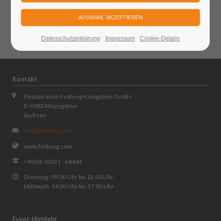
Gutschein einlösen
Kontakt
Datenschutzerklärung
Impressum
Cookie-Details
Kontakt
Restauration Festung Königstein GmbH
D-01824 Königstein
Sachsen
info@festung.com
www.festung.com
+49 (0) 35021 - 64444
Dienstag: 09:00 Uhr bis 12:00 Uhr
Mittwoch: 14:00 Uhr bis 17:00 Uhr
Event-Highlight