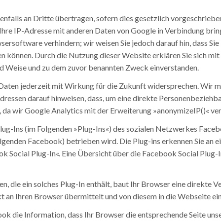
falls an Dritte übertragen, sofern dies gesetzlich vorgeschriebe
Ihre IP-Adresse mit anderen Daten von Google in Verbindung bring
ersoftware verhindern; wir weisen Sie jedoch darauf hin, dass Sie 
n können. Durch die Nutzung dieser Website erklären Sie sich mi
nd Weise und zu dem zuvor benannten Zweck einverstanden.
Daten jederzeit mit Wirkung für die Zukunft widersprechen. Wir 
dressen darauf hinweisen, dass, um eine direkte Personenbeziehba
, da wir Google Analytics mit der Erweiterung »anonymizeIP()« v
ug-Ins (im Folgenden »Plug-Ins«) des sozialen Netzwerkes Facebo
Folgenden Facebook) betrieben wird. Die Plug-ins erkennen Sie a
 Social Plug-In«. Eine Übersicht über die Facebook Social Plug-I
en, die ein solches Plug-In enthält, baut Ihr Browser eine direkte
kt an Ihren Browser übermittelt und von diesem in die Webseite e
ok die Information, dass Ihr Browser die entsprechende Seite uns