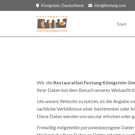
Königstein, Deutschland
info@festung.com
HEN
Start
Veranstaltungen
Gastr
Sunset Dinner
Offizi
Rauenstein-Events
Kasem
Konzerte und Partys
Zum M
Napol
Wir, die
Restauration Festung Königstein G
Festu
Ihrer Daten bei dem Besuch unseres Webauftritt
Um unsere Website zu nutzen, ist die Angabe 
sachliche Verhältnisse einer bestimmten oder b
Diese Daten werden von uns nur erhoben oder ges
Freiwillig mitgeteilte personenbezogene Daten 
Weitergabe Ihrer Daten an Dritte erfolgt aussch