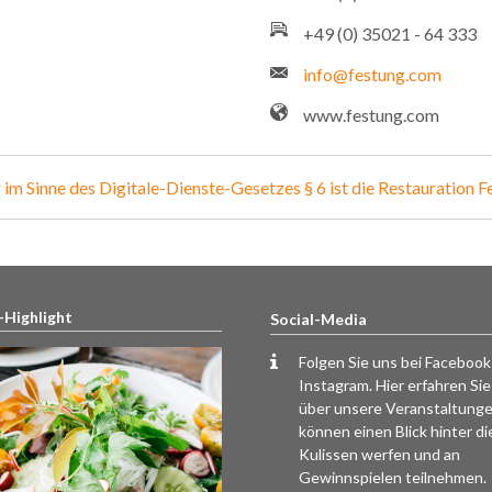
+49 (0) 35021 - 64 333
info@festung.com
www.festung.com
im Sinne des Digitale-Dienste-Gesetzes § 6 ist die Restauration
-Highlight
Social-Media
Folgen Sie uns bei Faceboo
Instagram. Hier erfahren Sie 
über unsere Veranstaltunge
können einen Blick hinter di
Kulissen werfen und an
Gewinnspielen teilnehmen.