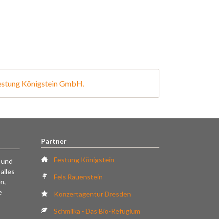
 Festung Königstein GmbH.
Partner
Festung Königstein
k und
alles
Fels Rauenstein
n,
e
Konzertagentur Dresden
Schmilka - Das Bio-Refugium