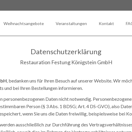
Weihnachtsangebote
Veranstaltungen
Kontakt
FA
onomie
Ausflüge & Feste feiern
erskasino
Reise- & Busgruppen
Datenschutzerklärung
atten
Firmenfeier
Restauration Festung Königstein GmbH
usketier
Hochzeit & Familienfeiern
eons Küche
mbH
, bedanken uns für Ihren Besuch auf unserer Website. Wir möch
ngsbäckerei
s und bei Ihren Bestellungen informieren.
von personenbezogenen Daten nicht notwendig. Personenbezogene 
estimmbaren Person (§ 3 Abs. 1 BDSG; Art. 4 DS-GVO), also Daten,
peichert, wenn Sie uns die Daten freiwillig, beispielsweise bei Ko
werden ausschließlich zur Durchführung des Vertragsverhältnisses
ließlich, soweit dies im Rahmen des Vertragsverhältnisses notwendi