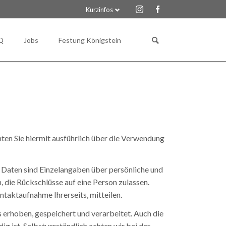
Kurzinfos
Navigation
Navigation
überspringen
überspringen
Q
Jobs
Festung Königstein
Gutscheine für Veranstaltungen
ten Sie hiermit ausführlich über die Verwendung
Daten sind Einzelangaben über persönliche und
 die Rückschlüsse auf eine Person zulassen.
ntaktaufnahme Ihrerseits, mitteilen.
 erhoben, gespeichert und verarbeitet. Auch die
g ist. Selbstverständlich achten wir bei der