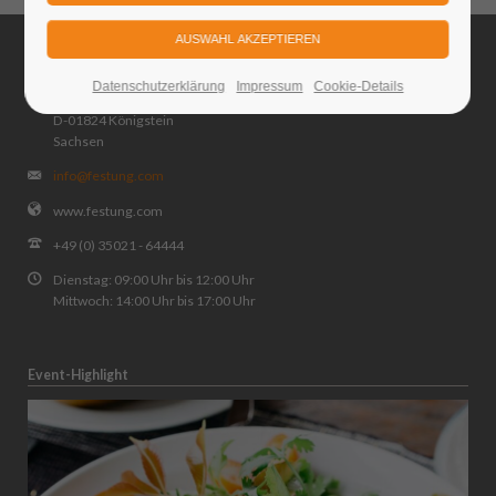
Kontakt
Datenschutzerklärung
Impressum
Cookie-Details
Restauration Festung Königstein GmbH
D-01824 Königstein
Sachsen
info@festung.com
www.festung.com
+49 (0) 35021 - 64444
Dienstag: 09:00 Uhr bis 12:00 Uhr
Mittwoch: 14:00 Uhr bis 17:00 Uhr
Event-Highlight