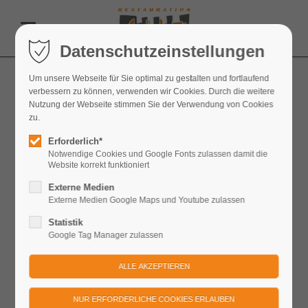
Datenschutzeinstellungen
Um unsere Webseite für Sie optimal zu gestalten und fortlaufend
AGB
verbessern zu können, verwenden wir Cookies. Durch die weitere
Nutzung der Webseite stimmen Sie der Verwendung von Cookies
Restauration Festung Königstein GmbH
zu.
Erforderlich*
Notwendige Cookies und Google Fonts zulassen damit die
Website korrekt funktioniert
AGB - Restauration Festung Königstein GmbH
(199,5 KiB)
Externe Medien
Externe Medien Google Maps und Youtube zulassen
Statistik
Google Tag Manager zulassen
Information:
Auftragsbedingungen und
Buchungshinweise der Restauration Festung
Königstein GmbH - Stand: 01.01.2024